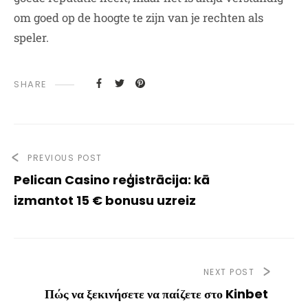
om goed op de hoogte te zijn van je rechten als
speler.
SHARE
PREVIOUS POST
Pelican Casino reģistrācija: kā
izmantot 15 € bonusu uzreiz
NEXT POST
Πώς να ξεκινήσετε να παίζετε στο Kinbet