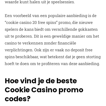
waarde kunt halen uit je speelsessies.
Een voorbeeld van een populaire aanbieding is de
“cookie casino 20 free spins” promo, die nieuwe
spelers de kans biedt om verschillende gokkasten
uit te proberen. Dit is een geweldige manier om het
casino te verkennen zonder financiële
verplichtingen. Ook zijn er vaak no deposit free
spins beschikbaar, wat betekent dat je geen storting
hoeft te doen om te profiteren van deze aanbieding.
Hoe vind je de beste
Cookie Casino promo
codes?