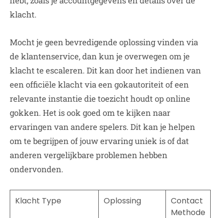
hebt, zoals je accountgegevens en details over de
klacht.
Mocht je geen bevredigende oplossing vinden via
de klantenservice, dan kun je overwegen om je
klacht te escaleren. Dit kan door het indienen van
een officiële klacht via een gokautoriteit of een
relevante instantie die toezicht houdt op online
gokken. Het is ook goed om te kijken naar
ervaringen van andere spelers. Dit kan je helpen
om te begrijpen of jouw ervaring uniek is of dat
anderen vergelijkbare problemen hebben
ondervonden.
Klacht Type
Oplossing
Contact
Methode