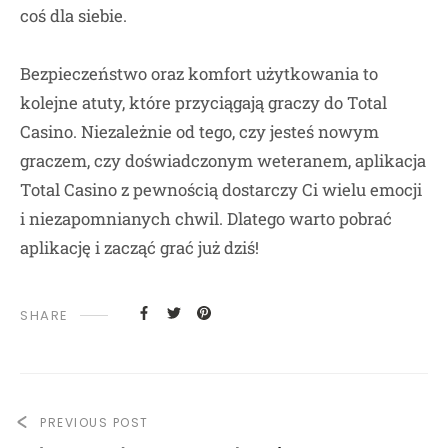
coś dla siebie.
Bezpieczeństwo oraz komfort użytkowania to
kolejne atuty, które przyciągają graczy do Total
Casino. Niezależnie od tego, czy jesteś nowym
graczem, czy doświadczonym weteranem, aplikacja
Total Casino z pewnością dostarczy Ci wielu emocji
i niezapomnianych chwil. Dlatego warto pobrać
aplikację i zacząć grać już dziś!
SHARE
PREVIOUS POST