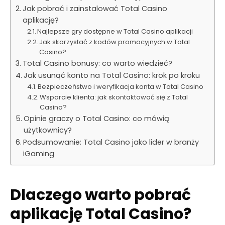
Jak pobrać i zainstalować Total Casino
aplikację?
Najlepsze gry dostępne w Total Casino aplikacji
Jak skorzystać z kodów promocyjnych w Total
Casino?
Total Casino bonusy: co warto wiedzieć?
Jak usunąć konto na Total Casino: krok po kroku
Bezpieczeństwo i weryfikacja konta w Total Casino
Wsparcie klienta: jak skontaktować się z Total
Casino?
Opinie graczy o Total Casino: co mówią
użytkownicy?
Podsumowanie: Total Casino jako lider w branży
iGaming
Dlaczego warto pobrać
aplikację Total Casino?