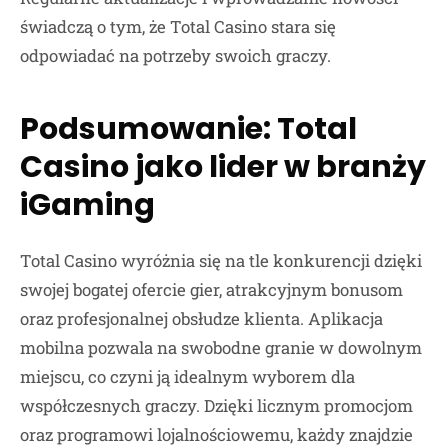
świadczą o tym, że Total Casino stara się
odpowiadać na potrzeby swoich graczy.
Podsumowanie: Total
Casino jako lider w branży
iGaming
Total Casino wyróżnia się na tle konkurencji dzięki
swojej bogatej ofercie gier, atrakcyjnym bonusom
oraz profesjonalnej obsłudze klienta. Aplikacja
mobilna pozwala na swobodne granie w dowolnym
miejscu, co czyni ją idealnym wyborem dla
współczesnych graczy. Dzięki licznym promocjom
oraz programowi lojalnościowemu, każdy znajdzie