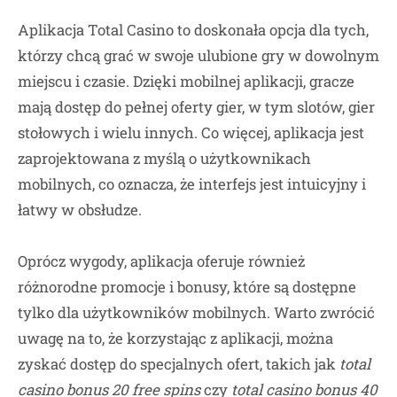
Aplikacja Total Casino to doskonała opcja dla tych,
którzy chcą grać w swoje ulubione gry w dowolnym
miejscu i czasie. Dzięki mobilnej aplikacji, gracze
mają dostęp do pełnej oferty gier, w tym slotów, gier
stołowych i wielu innych. Co więcej, aplikacja jest
zaprojektowana z myślą o użytkownikach
mobilnych, co oznacza, że interfejs jest intuicyjny i
łatwy w obsłudze.
Oprócz wygody, aplikacja oferuje również
różnorodne promocje i bonusy, które są dostępne
tylko dla użytkowników mobilnych. Warto zwrócić
uwagę na to, że korzystając z aplikacji, można
zyskać dostęp do specjalnych ofert, takich jak
total
casino bonus 20 free spins
czy
total casino bonus 40