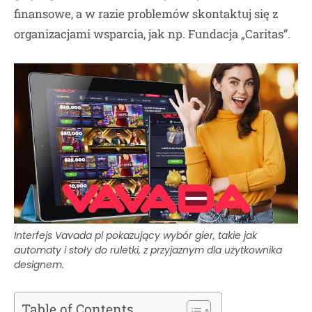
finansowe, a w razie problemów skontaktuj się z
organizacjami wsparcia, jak np. Fundacja „Caritas”.
Interfejs Vavada pl pokazujący wybór gier, takie jak
automaty i stoły do ruletki, z przyjaznym dla użytkownika
designem.
Table of Contents